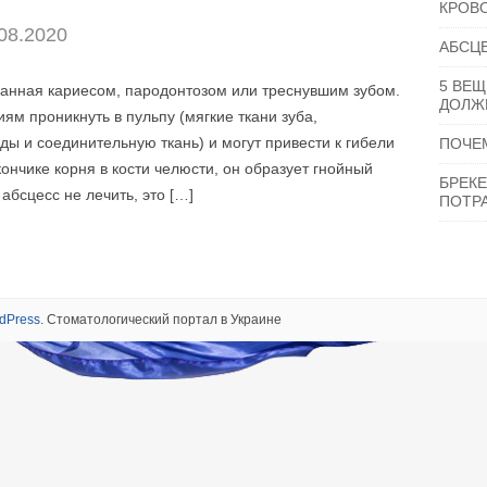
КРОВ
08.2020
АБСЦЕ
5 ВЕЩ
ванная кариесом, пародонтозом или треснувшим зубом.
ДОЛЖН
ям проникнуть в пульпу (мягкие ткани зуба,
ы и соединительную ткань) и могут привести к гибели
ПОЧЕ
кончике корня в кости челюсти, он образует гнойный
БРЕКЕ
абсцесс не лечить, это […]
ПОТР
dPress
. Стоматологический портал в Украине