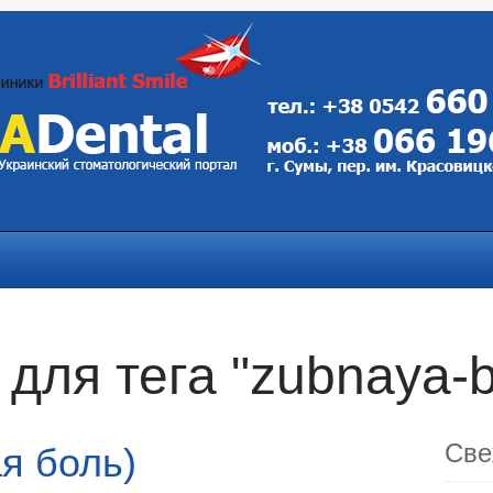
для тега "zubnaya-b
Све
я боль)